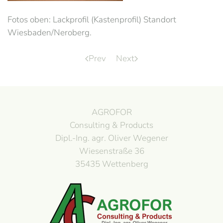
Fotos oben: Lackprofil (Kastenprofil) Standort
Wiesbaden/Neroberg.
Prev
Next
AGROFOR
Consulting & Products
Dipl.-Ing. agr. Oliver Wegener
Wiesenstraße 36
35435 Wettenberg