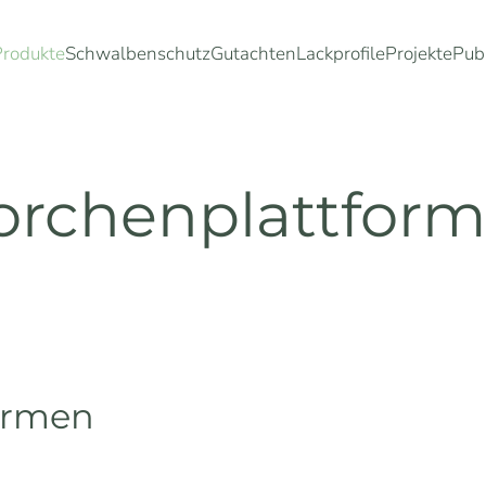
Produkte
Schwalbenschutz
Gutachten
Lackprofile
Projekte
Pub
orchenplattfor
ormen