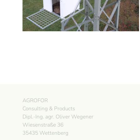
AGROFOR
Consulting & Products
Dipl.-Ing. agr. Oliver Wegener
Wiesenstraße 36
35435 Wettenberg