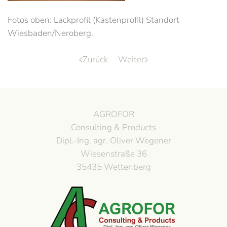
Fotos oben: Lackprofil (Kastenprofil) Standort
Wiesbaden/Neroberg.
Zurück
Weiter
AGROFOR
Consulting & Products
Dipl.-Ing. agr. Oliver Wegener
Wiesenstraße 36
35435 Wettenberg