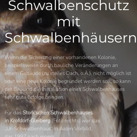
Schwalbenschutz
mit
Schwalbenhäusern
Wenn die Sicherung einer vorhandenen Kolonie,
beispielsweise durch bauliche Veränderungen an
einem Gebäude (zu steiles Dach, o.Ä.), nicht möglich ist
oder eine neue Kolonie begründet werden soll, so kann
der Bau und die Installation eines Schwalbenhauses
sehr gute Erfolge bringen.
Für das
Stork’schen Schwalbenhauses
in Krofdorf-Gleiberg
(Foto rechts) war das
„Ur-Schwalbenhaus“ in Aalen Vorbild,
das 1997 nach einem