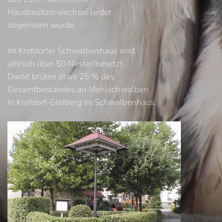
Hausbesitzerwechsel leider
abgerissen wurde.
Im Krofdorfer Schwalbenhaus sind
jährlich über 50 Nester besetzt.
Damit brüten etwa 25 % des
Gesamtbestandes an Mehlschwalben
in Krofdorf-Gleiberg im Schwalbenhaus.