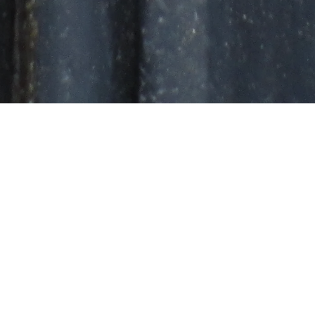
AGROFOR
Consulting & Products
Dipl.-Ing. agr. Oliver Wegener
Wiesenstraße 36
35435 Wettenberg